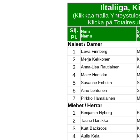
Iltaliiga,
(Klikkaamalla Yhteystulos
Klicka på Totalresult
Sij.
Nimi
S
Pl.
Namn
K
Naiset / Damer
1
Eeva Finnberg
M
2
Merja Kekkonen
K
3
Anna-Lisa Rautiainen
A
4
Maire Hartikka
M
5
Susanne Enholm
S
6
Aino Lehtonen
S
7
Pirkko Hämäläinen
M
Miehet / Herrar
1
Benjamin Nyberg
B
2
Tauno Hartikka
M
3
Kurt Bäckroos
K
4
Aulis Kela
K