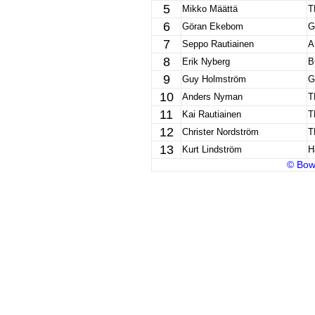
5
Mikko Määttä
T
6
Göran Ekebom
G
7
Seppo Rautiainen
A
8
Erik Nyberg
B
9
Guy Holmström
G
10
Anders Nyman
T
11
Kai Rautiainen
T
12
Christer Nordström
T
13
Kurt Lindström
H
© Bow